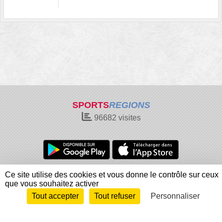
SPORTS
REGIONS
96682
visites
Charte cookies
Gestion des cookies
Ce site utilise des cookies et vous donne le contrôle sur ceux
que vous souhaitez activer
Informations légales
Signaler un contenu inapproprié
Tout accepter
Tout refuser
Personnaliser
Envie de participer ?
Connexion