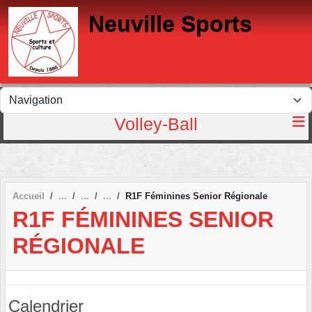
Panneau de gestion des cookies
Neuville Sports
Volley-Ball
Accueil
R1F Féminines Senior Régionale
R1F FÉMININES SENIOR
RÉGIONALE
Calendrier