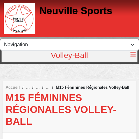
Panneau de gestion des cookies
Neuville Sports
Volley-Ball
Accueil
M15 Féminines Régionales Volley-Ball
M15 FÉMININES
RÉGIONALES VOLLEY-
BALL