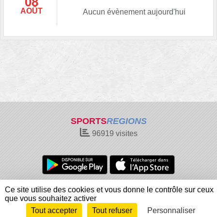
08
AOÛT
Aucun évènement aujourd'hui
SPORTS
REGIONS
96919
visites
Charte cookies
Gestion des cookies
Ce site utilise des cookies et vous donne le contrôle sur ceux
Informations légales
Signaler un contenu inapproprié
que vous souhaitez activer
Tout accepter
Tout refuser
Personnaliser
Envie de participer ?
Connexion