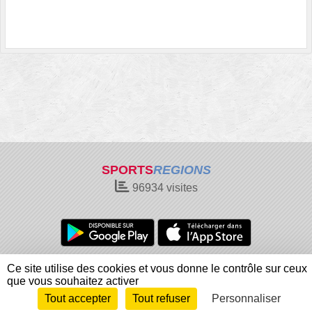
SPORTS
REGIONS
96934
visites
Charte cookies
Gestion des cookies
Ce site utilise des cookies et vous donne le contrôle sur ceux
Informations légales
Signaler un contenu inapproprié
que vous souhaitez activer
Tout accepter
Tout refuser
Personnaliser
Envie de participer ?
Connexion