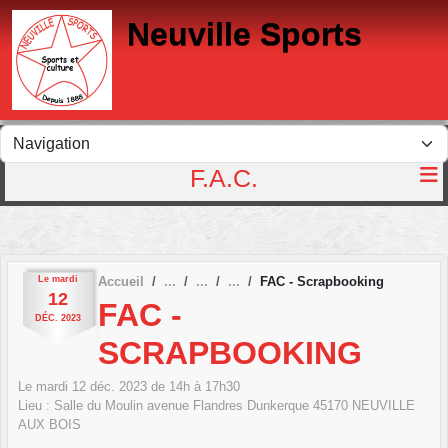
Panneau de gestion des cookies
Neuville Sports
F.A.C.
Le
mardi
Accueil
FAC - Scrapbooking
12
FAC -
DÉC.
2023
SCRAPBOOKING
Le
mardi
12
déc.
2023
de 14h à 17h30
Lieu :
Salle du Moulin avenue Flandres Dunkerque
45170
NEUVILLE
AUX BOIS