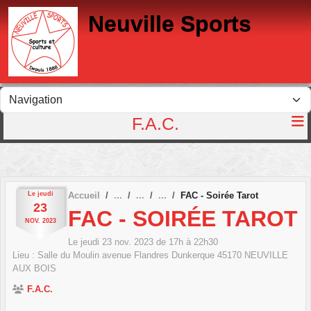
Panneau de gestion des cookies
Neuville Sports
F.A.C.
Le
jeudi
Accueil
FAC - Soirée Tarot
23
FAC - SOIRÉE TAROT
NOV.
2023
Le
jeudi
23
nov.
2023
de 17h à 22h30
Lieu :
Salle du Moulin avenue Flandres Dunkerque
45170
NEUVILLE
AUX BOIS
F.A.C.