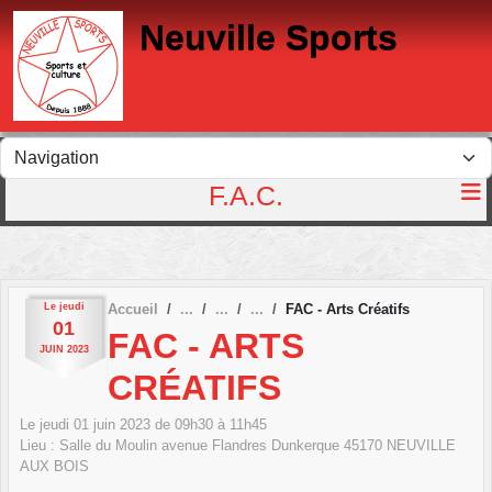
Panneau de gestion des cookies
Neuville Sports
F.A.C.
Le
jeudi
Accueil
FAC - Arts Créatifs
01
FAC - ARTS
JUIN
2023
CRÉATIFS
Le
jeudi
01
juin
2023
de 09h30 à 11h45
Lieu :
Salle du Moulin avenue Flandres Dunkerque
45170
NEUVILLE
AUX BOIS