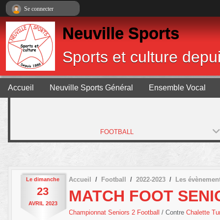
Panneau de gestion des cookies
Se connecter
Neuville Sports
Sports et culture depu
Accueil
Neuville Sports Général
Ensemble Vocal
FOOTBALL
Accueil
Football
2022-2023
Les évènemen
Le
dimanche
23
MATCH FOOT SENI
AVRIL
2023
Championnat Seniors 2 Football
/ Contre
Chalette Tu