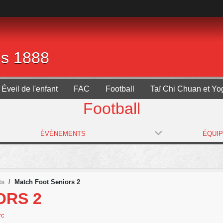
is 1888
Éveil de l'enfant
FAC
Football
Taï Chi Chuan et Yo
Football
ÉVÈNEMENTS
ÉQUI
ts
Match Foot Seniors 2
ORS 2
rc