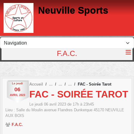
Panneau de gestion des cookies
Neuville Sports
F.A.C.
Le
jeudi
Accueil
FAC - Soirée Tarot
06
FAC - SOIRÉE TAROT
AVRIL
2023
Le
jeudi
06
avril
2023
de 17h à 23h45
Lieu :
Salle du Moulin avenue Flandres Dunkerque
45170
NEUVILLE
AUX BOIS
F.A.C.