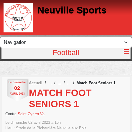
Panneau de gestion des cookies
Neuville Sports
Football
Le
dimanche
Accueil
Match Foot Seniors 1
02
MATCH FOOT
AVRIL
2023
SENIORS 1
Contre
Saint Cyr en Val
Le
dimanche
02
avril
2023
à 15h
Lieu :
Stade de la Pichardière
Neuville aux Bois