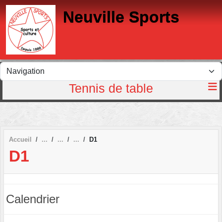
Panneau de gestion des cookies
Neuville Sports
Tennis de table
Accueil
D1
D1
Calendrier