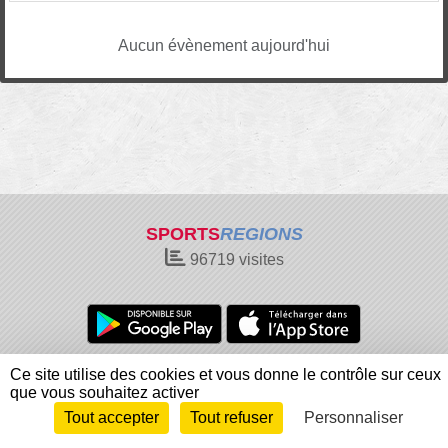
Aucun évènement aujourd'hui
SPORTS
REGIONS
96719
visites
Charte cookies
Gestion des cookies
Ce site utilise des cookies et vous donne le contrôle sur ceux
que vous souhaitez activer
Informations légales
Signaler un contenu inapproprié
Tout accepter
Tout refuser
Personnaliser
Envie de participer ?
Connexion